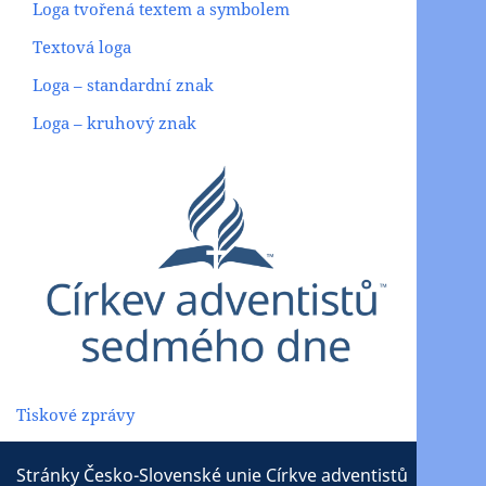
Loga tvořená textem a symbolem
Textová loga
Loga – standardní znak
Loga – kruhový znak
Tiskové zprávy
Stránky Česko-Slovenské unie Církve adventistů