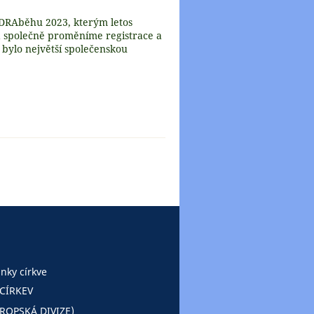
ADRAběhu 2023, kterým letos
 a společně proměníme registrace a
bylo největší společenskou
nky církve
CÍRKEV
ROPSKÁ DIVIZE)