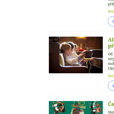
při
Red
AD
př
Od 
utr
moh
Ukr
Red
Ča
Ván