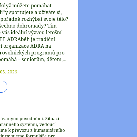
, když můžete pomáhat
*y sportujete a užíváte si,
pořádně rozhýbat svoje tělo?
 všechno dohromady? Tím
 vás ideální výzvou letošní
‍♂️ ADRAběh je tradiční
cí organizace ADRA na
rovolnických programů pro
 pomáhá – seniorům, dětem,...
 05. 2026
E
kávanými povodněmi. Situaci
hranného systému, vedoucí
 jsme k převozu z humanitárního
Připravujeme formuláře pro