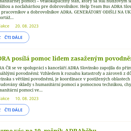
anitárnej pomoci – veľkokapacitný stan, ktorý sa stal núdzovým
álňou a nocľahárňou pre dobrovoľníkov. Help Team Bus ADRA Slov
 pracovníkov a dobrovoľníkov ADRA. GENERÁTORY ODIŠLI NA UKRA
ortáž...
akce
20. 08. 2023
ČTI DÁLE
RA posílá pomoc lidem zasaženým povodněm
A ČR se ve spolupráci s kanceláří ADRA Slovinsko zapojila do př
sáhlými povodněmi: Vzhledem k rozsahu katastrofy a zároveň z d
vinska s většími povodněmi, je koordinace v postižených oblastech
udovány sklady s humanitární pomocí a pomocnou technikou, chybě
anitární pomoci ve...
akce
10. 08. 2023
ČTI DÁLE
eme vás na 10. ročník ADRAběhu