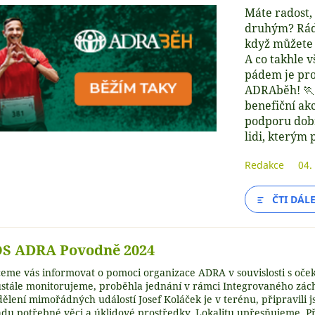
Máte radost
druhým? Rádi
když můžete 
A co takhle
pádem je pro
ADRAběh! 🏃
benefiční ak
podporu dob
lidi, kterým
Redakce
04.
ČTI DÁL
S ADRA Povodně 2024
eme vás informovat o pomoci organizace ADRA v souvislosti s oče
stále monitorujeme, proběhla jednání v rámci Integrovaného zác
ělení mimořádných událostí Josef Koláček je v terénu, připravili
adu potřebné věci a úklidové prostředky. Lokalitu upřesňujeme. 