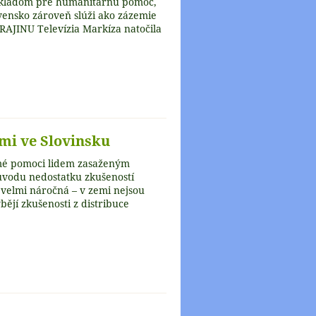
 skladom pre humanitárnu pomoc,
ensko zároveň slúži ako zázemie
JINU Televízia Markíza natočila
i ve Slovinsku
ímé pomoci lidem zasaženým
ůvodu nedostatku zkušeností
 velmi náročná – v zemi nejsou
jí zkušenosti z distribuce