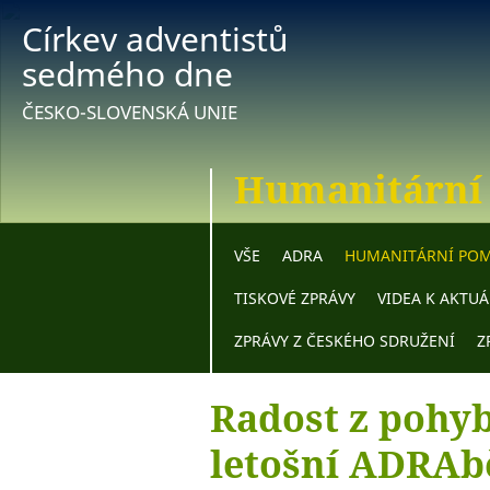
Církev adventistů
sedmého dne
ČESKO-SLOVENSKÁ UNIE
Humanitární
VŠE
ADRA
HUMANITÁRNÍ PO
TISKOVÉ ZPRÁVY
VIDEA K AKTU
ZPRÁVY Z ČESKÉHO SDRUŽENÍ
Z
Radost z pohyb
letošní ADRAb