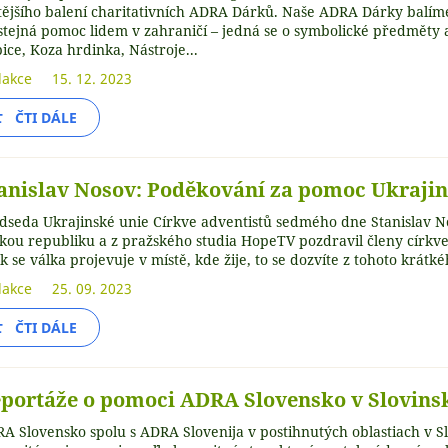
tějšího balení charitativních ADRA Dárků. Naše ADRA Dárky balím
stejná pomoc lidem v zahraničí – jedná se o symbolické předměty a
pice, Koza hrdinka, Nástroje...
akce
15. 12. 2023
ČTI DÁLE
anislav Nosov: Poděkování za pomoc Ukraji
dseda Ukrajinské unie Církve adventistů sedmého dne Stanislav Nos
kou republiku a z pražského studia HopeTV pozdravil členy církve.
ak se válka projevuje v místě, kde žije, to se dozvíte z tohoto krát
akce
25. 09. 2023
ČTI DÁLE
portáže o pomoci ADRA Slovensko v Slovinsk
A Slovensko spolu s ADRA Slovenija v postihnutých oblastiach v S