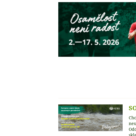
SO
Chc
neu
Odd
skl