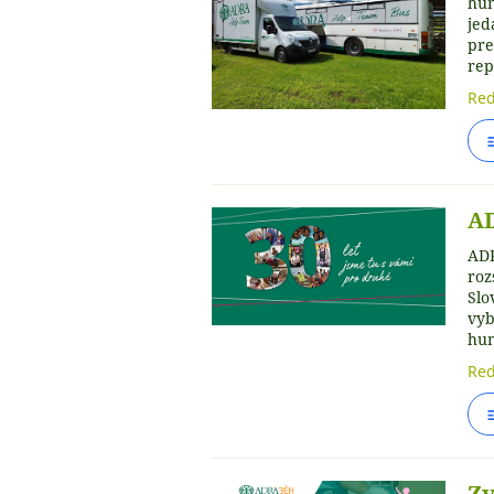
hum
jed
pre
rep
Red
AD
ADR
roz
Slo
vyb
hum
Red
Zv