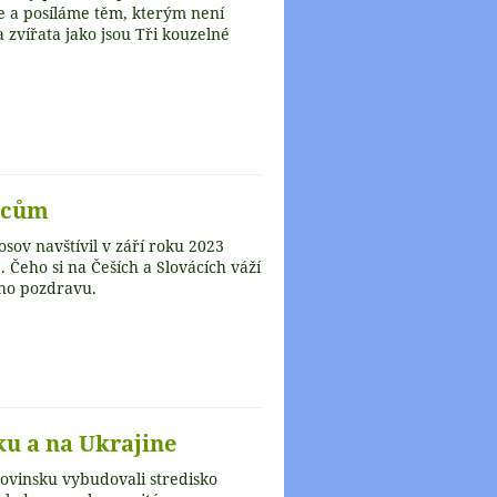
e a posíláme těm, kterým není
 zvířata jako jsou Tři kouzelné
ncům
ov navštívil v září roku 2023
 Čeho si na Češích a Slovácích váží
kého pozdravu.
u a na Ukrajine
lovinsku vybudovali stredisko