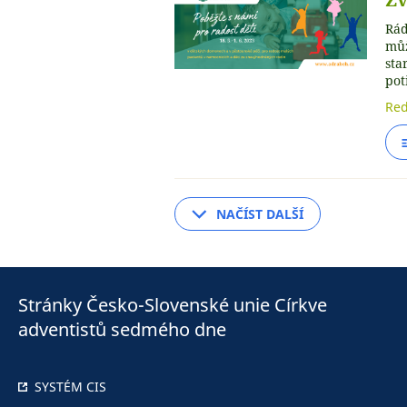
Rád
můž
sta
pot
Red
NAČÍST DALŠÍ
Stránky Česko-Slovenské unie Církve
adventistů sedmého dne
SYSTÉM CIS