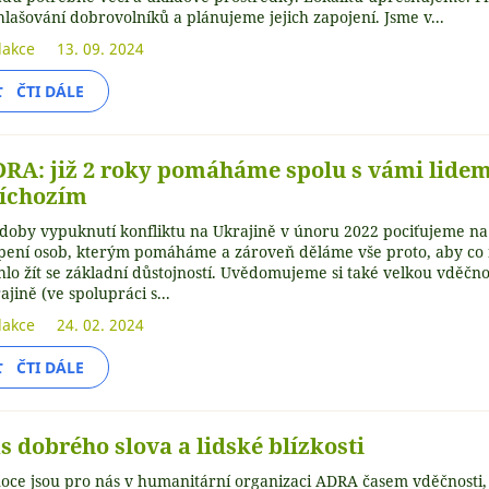
hlašování dobrovolníků a plánujeme jejich zapojení. Jsme v...
akce
13. 09. 2024
ČTI DÁLE
RA: již 2 roky pomáháme spolu s vámi lidem
íchozím
doby vypuknutí konfliktu na Ukrajině v únoru 2022 pociťujeme na
pení osob, kterým pomáháme a zároveň děláme vše proto, aby co n
lo žít se základní důstojností. Uvědomujeme si také velkou vděčn
ajině (ve spolupráci s...
akce
24. 02. 2024
ČTI DÁLE
s dobrého slova a lidské blízkosti
oce jsou pro nás v humanitární organizaci ADRA časem vděčnosti