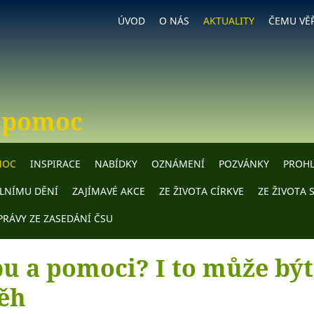
ÚVOD
O NÁS
AKTUALITY
ČEMU VĚ
 pomoc
MOC
INSPIRACE
NABÍDKY
OZNÁMENÍ
POZVÁNKY
PROHL
ÁLNÍMU DĚNÍ
ZAJÍMAVÉ AKCE
ZE ŽIVOTA CÍRKVE
ZE ŽIVOTA 
PRÁVY ZE ZASEDÁNÍ ČSU
u a pomoci? I to může být
ěh