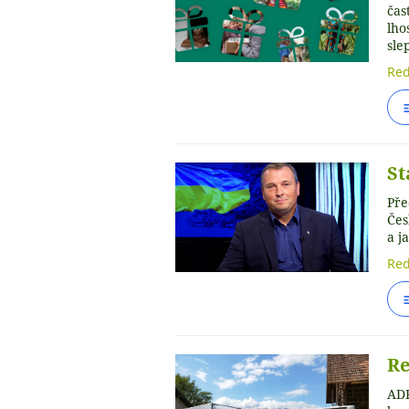
čas
lho
sle
Red
St
Pře
Čes
a j
Red
Re
ADR