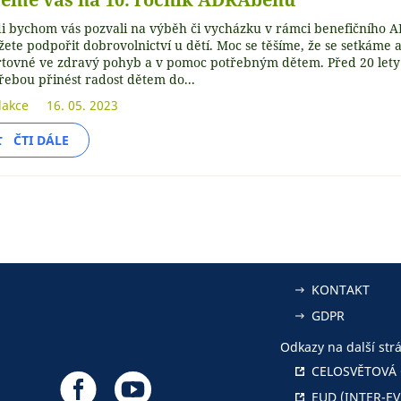
i bychom vás pozvali na výběh či vycházku v rámci benefičního 
ete podpořit dobrovolnictví u dětí. Moc se těšíme, že se setkáme
rtovné ve zdravý pohyb a v pomoc potřebným dětem. Před 20 lety 
řebou přinést radost dětem do...
akce
16. 05. 2023
ČTI DÁLE
KONTAKT
GDPR
Odkazy na další strá
CELOSVĚTOVÁ 
EUD (INTER-EV