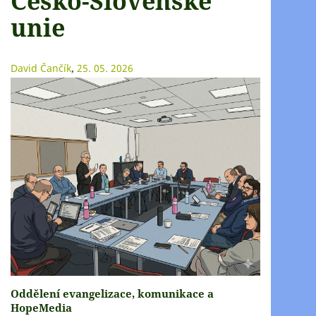
Česko-Slovenské
unie
,
David Čančík
25. 05. 2026
Oddělení evangelizace, komunikace a
HopeMedia