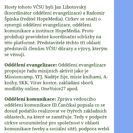
Hosty tohoto VČSU byli Jan Libotovský
(koordinátor oddělení evangelizace) a Radomír
Špinka (ředitel HopeMedia). Církev se snaží o
synergii oddělení evangelizace, oddělení
komunikace a instituce HopeMedia. Proto
probíhají pravidelné koordinační schůzky na
této platformě. Představitelé těchto tří oblastí
představili členům VČSU důrazy a výzvy, kterým
se věnují.
Oddělení evangelizace:
Oddělení evangelizace
propojuje řadu misijních aktivit jako je
Missioncamp, YFJ, Naděje žije, misie knihami, A-
knihy, SKK, Vírav kostce, zakládání sborů
modlitby online, OneVoice27 apod.
Oddělení komunikace:
Zpráva vedoucího
oddělení komunikace (D.Čančíka) popsala co se
dosud podařilo realizovat ve čtyřech základních
oblastech, na které se zaměřuje. Tedy v podpoře
církve srozumitelné pro společnost v oblasti
komunikace (weby a sociální sítě), podpora webů