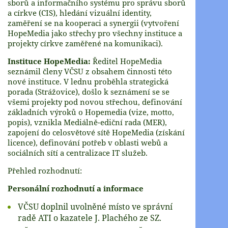
sborů a informačního systému pro správu sborů
a církve (CIS), hledání vizuální identity,
zaměření se na kooperaci a synergii (vytvoření
HopeMedia jako střechy pro všechny instituce a
projekty církve zaměřené na komunikaci).
Instituce HopeMedia:
Ředitel HopeMedia
seznámil členy VČSU z obsahem činnosti této
nové instituce. V lednu proběhla strategická
porada (Strážovice), došlo k seznámení se se
všemi projekty pod novou střechou, definování
základních výroků o Hopemedia (vize, motto,
popis), vznikla Mediálně-ediční rada (MER),
zapojení do celosvětové sítě HopeMedia (získání
licence), definování potřeb v oblasti webů a
sociálních sítí a centralizace IT služeb.
Přehled rozhodnutí:
Personální rozhodnutí a informace
VČSU doplnil uvolněné místo ve správní
radě ATI o kazatele J. Plachého ze SZ.