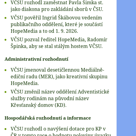
VČSU rozhodl zaměstnat Pavla Šimka st.
jako diakona pro zakládání sborů v ČSU.
VČSU pověřil Ingrid Škábovou vedením
publikačního oddělení, které je součástí
HopeMedia a to od 1. 9. 2026.
VČSU pozval ředitel HopeMedia, Radomír
Špinka, aby se stal stálým hostem VČSU.
Administrativní rozhodnutí
VČSU jmenoval desetičlennou Mediálně-
ediční radu (MER), jako kreativní skupinu
HopeMedia.
VČSU změnil název oddělení Adventistické
služby rodinám na původní název
Křesťanský domov (KD).
Hospodářská rozhodnutí a informace
VČSU rozhodl o navýšení dotace pro KP v
ČR v tomto roce o hodnotu poloviny úvazku