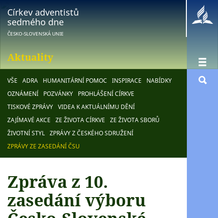
Církev adventistů
sedmého dne
ČESKO-SLOVENSKÁ UNIE
Aktuality
VŠE
ADRA
HUMANITÁRNÍ POMOC
INSPIRACE
NABÍDKY
OZNÁMENÍ
POZVÁNKY
PROHLÁŠENÍ CÍRKVE
TISKOVÉ ZPRÁVY
VIDEA K AKTUÁLNÍMU DĚNÍ
ZAJÍMAVÉ AKCE
ZE ŽIVOTA CÍRKVE
ZE ŽIVOTA SBORŮ
ŽIVOTNÍ STYL
ZPRÁVY Z ČESKÉHO SDRUŽENÍ
ZPRÁVY ZE ZASEDÁNÍ ČSU
Zpráva z 10.
zasedání výboru