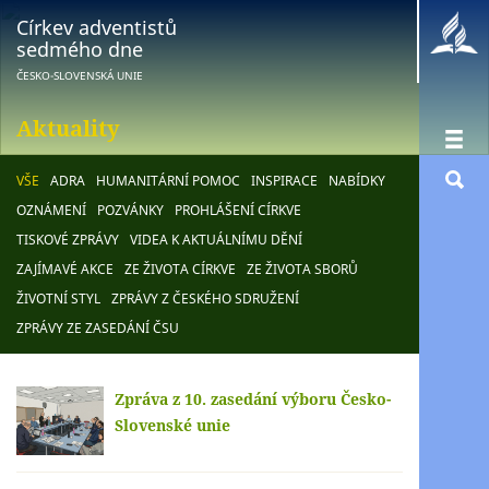
Církev adventistů
sedmého dne
ČESKO-SLOVENSKÁ UNIE
Aktuality
VŠE
ADRA
HUMANITÁRNÍ POMOC
INSPIRACE
NABÍDKY
OZNÁMENÍ
POZVÁNKY
PROHLÁŠENÍ CÍRKVE
TISKOVÉ ZPRÁVY
VIDEA K AKTUÁLNÍMU DĚNÍ
ZAJÍMAVÉ AKCE
ZE ŽIVOTA CÍRKVE
ZE ŽIVOTA SBORŮ
ŽIVOTNÍ STYL
ZPRÁVY Z ČESKÉHO SDRUŽENÍ
ZPRÁVY ZE ZASEDÁNÍ ČSU
Zpráva z 10. zasedání výboru Česko-
Slovenské unie