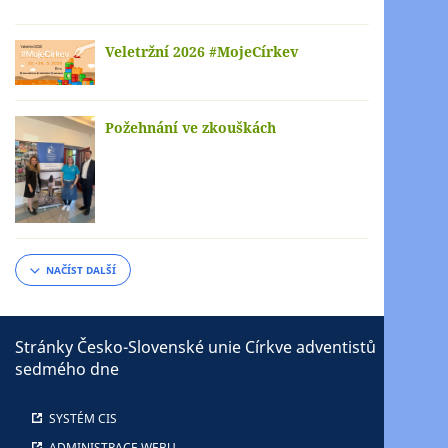
Veletržní 2026 #MojeCírkev
Požehnání ve zkouškách
NAČÍST DALŠÍ
Stránky Česko-Slovenské unie Církve adventistů
sedmého dne
SYSTÉM CIS
ADMINISTRACE WEBU